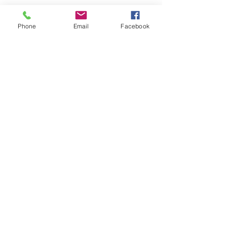
Phone
Email
Facebook
Contact Us
כימיה
חברות מיוצגות&nbsp; כימיה
אקוסטיקה
חברות מיוצגות&nbsp; אקוסטיקה
זרימה
צרו קשר
עלינו