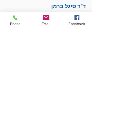
ד"ר סיגל ברמן
דוקטורט, הנדסת תעשייה, אוניברסיטת בן-גוריון בנגב,
תחום התזה: רובוטים ניידים. M.c., הנדסת אלקטרוניקה,
Phone
Email
Facebook
אוניברסיטת בן-גוריון בנגב, מקצוע תזה: עיבוד אותות.
מחלקות נוספות
סולי ברמן
3 שנים של גידול פרווה
בעל מוניטין בגינת כלבים
אחראית על רווחת העובדים