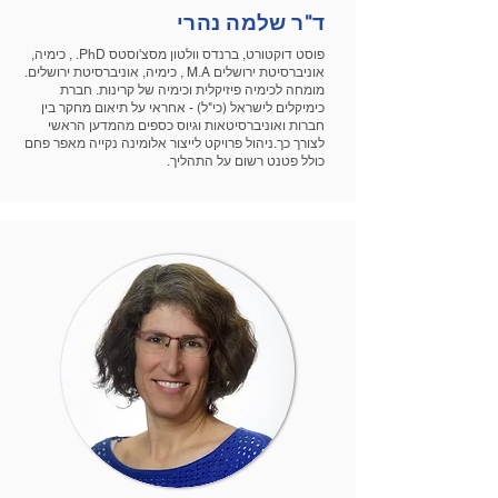
ד"ר שלמה נהרי
פוסט דוקטורט, ברנדס וולטון מסצ'וסטס PhD. , כימיה,
אוניברסיטת ירושלים M.A , כימיה, אוניברסיטת ירושלים.
מומחה לכימיה פיזיקלית וכימיה של קרינות. חברת
כימיקלים לישראל (כי"ל) - אחראי על תיאום מחקר בין
חברות ואוניברסיטאות וגיוס כספים מהמדען הראשי
לצורך כך.ניהול פרויקט לייצור אלומינה נקייה מאפר פחם
כולל פטנט רשום על התהליך.